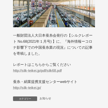
一般財団法人大日本蚕糸会発行の【シルクレポー
ト No.68(2021年１月号) 】に、『海外情報ーコロ
ナ影響下での中国蚕糸業の現況』についての記事
を寄稿しました。
レポートはこちらからご覧ください
http://silk-teikei.jp/pdf/silk68.pdf
蚕糸・絹業提携支援センターwebサイト
http://silk-teikei.jp/
お知らせ
カテゴリー