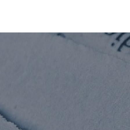
コ
ナ
ン
ビ
テ
ゲ
ン
ー
ツ
シ
へ
ョ
ス
ン
キ
に
ッ
移
プ
動